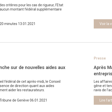
es critères pour les cas de rigueur, l’Etat
’aucun montant fédéral supplémentaire
20 minutes 13.01.2021
Voir la 
Presse
nche sur de nouvelles aides aux
Après Ma
entrepri
l fédéral de cet après-midi, le Conseil
Les affaire
bsence de direction quant aux aides
gêne et ten
ment aider les restaurateurs.
ravis de l’a
Tribune de Genève 06.01.2021
Lire l’ar