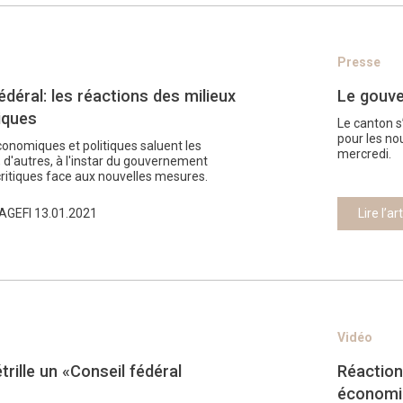
Presse
déral: les réactions des milieux
Le gouve
iques
Le canton 
pour les no
conomiques et politiques saluent les
mercredi.
, d'autres, à l'instar du gouvernement
critiques face aux nouvelles mesures.
AGEFI 13.01.2021
Lire l’ar
Vidéo
trille un «Conseil fédéral
Réaction
économi