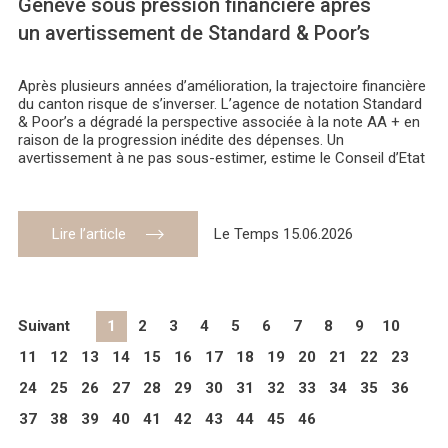
Genève sous pression financière après
un avertissement de Standard & Poor’s
Après plusieurs années d’amélioration, la trajectoire financière
du canton risque de s’inverser. L’agence de notation Standard
& Poor’s a dégradé la perspective associée à la note AA + en
raison de la progression inédite des dépenses. Un
avertissement à ne pas sous-estimer, estime le Conseil d’Etat
Lire l’article
Le Temps 15.06.2026
Suivant
1
2
3
4
5
6
7
8
9
10
11
12
13
14
15
16
17
18
19
20
21
22
23
24
25
26
27
28
29
30
31
32
33
34
35
36
37
38
39
40
41
42
43
44
45
46