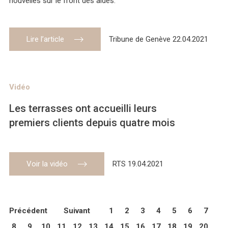
nouvelles sur le front des aides.
Lire l’article
Tribune de Genève 22.04.2021
Vidéo
Les terrasses ont accueilli leurs
premiers clients depuis quatre mois
Voir la vidéo
RTS 19.04.2021
Précédent
Suivant
1
2
3
4
5
6
7
8
9
10
11
12
13
14
15
16
17
18
19
20