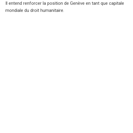
Il entend renforcer la position de Genève en tant que capitale
mondiale du droit humanitaire.
CICR - prolongement de la collaboration
jusqu'en 2025
Le 17 mai 2022, j'ai eu le grand honneur de marquer la volonté
du Canton à poursuivre la collaboration entre notre République
et le CICR. Ainsi, aux côtés de son président, Peter Maurer,
nous avons signé une nouvelle convention de partenariat pour
les années 2022-2025. Le canton démontre ainsi qu'il souhaite
poursuivre la collaboration précédemment établie avec le
CICR. Cette nouvelle convention de partenariat a pour objectif
de contribuer à des projets d’aide humanitaire que le CICR
mène sur le terrain, dans le contexte particulier des conflits
oubliés. L'engagement humanitaire du CICR, dont on constate