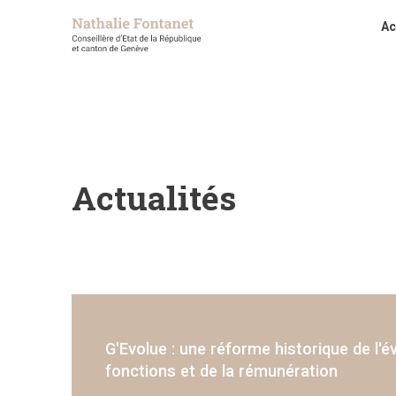
Ac
Actualités
G'Evolue : une réforme historique de l'é
Simplification des relations avec l’admi
Comptes 2025 de l’Etat de Genève : un 
Rapport d'activité 2025 du bureau de pro
fonctions et de la rémunération
œuvre du principe "once only"
millions
de prévention des violences (BPEV)