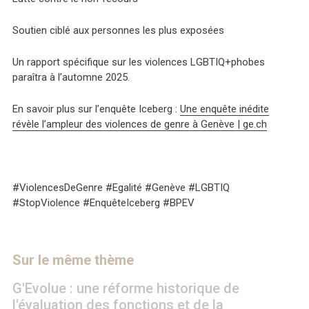
Soutien ciblé aux personnes les plus exposées
Un rapport spécifique sur les violences LGBTIQ+phobes
paraîtra à l’automne 2025.
En savoir plus sur l’enquête Iceberg :
Une enquête inédite
révèle l’ampleur des violences de genre à Genève | ge.ch
#ViolencesDeGenre #Egalité #Genève #LGBTIQ
#StopViolence #EnquêteIceberg #BPEV
Sur le même thème
G'Evolue : une réforme historique de
l'évaluation des fonctions et de la