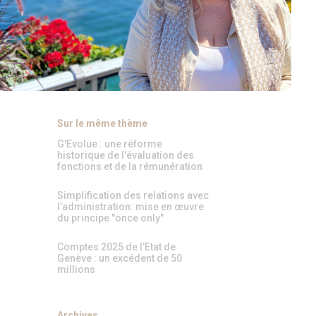
Sur le même thème
G'Evolue : une réforme
historique de l'évaluation des
fonctions et de la rémunération
Simplification des relations avec
l’administration: mise en œuvre
du principe "once only"
Comptes 2025 de l’Etat de
Genève : un excédent de 50
millions
Archives