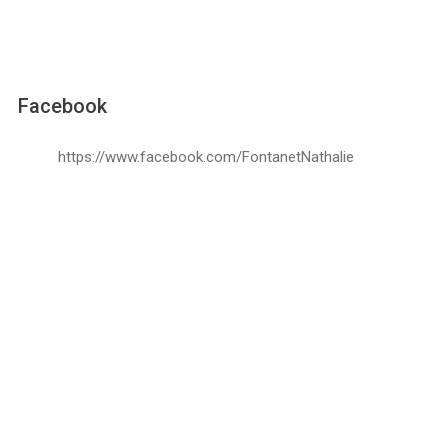
Facebook
https://www.facebook.com/FontanetNathalie
Médias
Les comptes 2025 du Canton passent la rampe à
l’unanimité
Le Grand Conseil genevois accepte les comptes